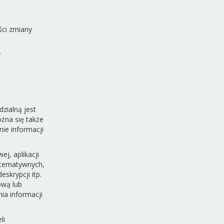
ści zmiany
y
zialną jest
żna się także
ie informacji
j, aplikacji
lternatywnych,
skrypcji itp.
ową lub
ia informacji
li