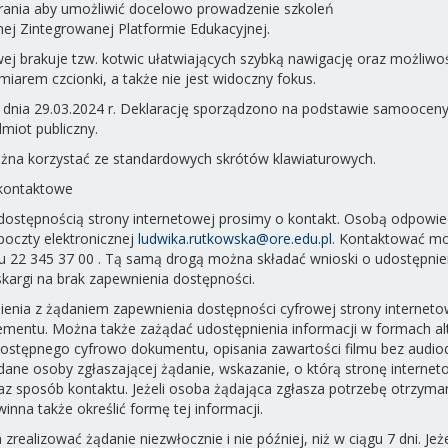
rania aby umożliwić docelowo prowadzenie szkoleń
ej Zintegrowanej Platformie Edukacyjnej.
wej brakuje tzw. kotwic ułatwiających szybką nawigację oraz możliwo
miarem czcionki, a także nie jest widoczny fokus.
dnia 29.03.2024 r. Deklarację sporządzono na podstawie samoocen
miot publiczny.
ożna korzystać ze standardowych skrótów klawiaturowych.
 kontaktowe
ostępnością strony internetowej prosimy o kontakt. Osobą odpowied
oczty elektronicznej
ludwika.rutkowska@ore.edu.pl
. Kontaktować mo
 22 345 37 00 . Tą samą drogą można składać wnioski o udostępnien
skargi na brak zapewnienia dostępności.
nia z żądaniem zapewnienia dostępności cyfrowej strony internetowe
elementu. Można także zażądać udostępnienia informacji w formach a
dostępnego cyfrowo dokumentu, opisania zawartości filmu bez audiode
ane osoby zgłaszającej żądanie, wskazanie, o którą stronę internet
raz sposób kontaktu. Jeżeli osoba żądająca zgłasza potrzebę otrzyman
inna także określić formę tej informacji.
realizować żądanie niezwłocznie i nie później, niż w ciągu 7 dni. Jeże