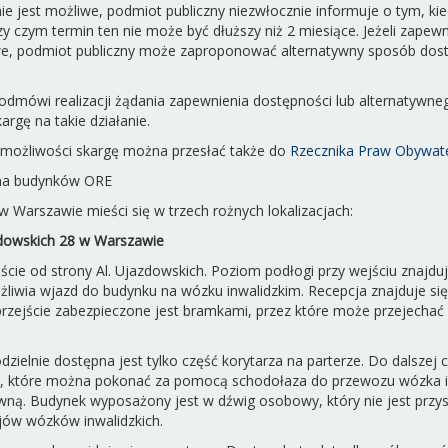
e jest możliwe, podmiot publiczny niezwłocznie informuje o tym, kied
y czym termin ten nie może być dłuższy niż 2 miesiące. Jeżeli zapewn
iwe, podmiot publiczny może zaproponować alternatywny sposób dos
dmówi realizacji żądania zapewnienia dostępności lub alternatywn
argę na takie działanie.
 możliwości skargę można przesłać także do
Rzecznika Praw Obywate
zna budynków ORE
 Warszawie mieści się w trzech rożnych lokalizacjach:
zdowskich 28 w Warszawie
cie od strony Al. Ujazdowskich. Poziom podłogi przy wejściu znajduj
liwia wjazd do budynku na wózku inwalidzkim. Recepcja znajduje si
 przejście zabezpieczone jest bramkami, przez które może przejechać
ielnie dostępna jest tylko część korytarza na parterze. Do dalszej c
, które można pokonać za pomocą schodołaza do przewozu wózka i
wną. Budynek wyposażony jest w dźwig osobowy, który nie jest prz
jów wózków inwalidzkich.