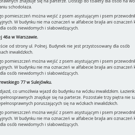
prawnych znajduje się na parterze. Dostęp do toalety dla osób na w
aniu schodołaza.
ego pomieszczeń można wejść z psem asystującym i psem przewodni
cyjnych. W budynku nie ma oznaczeń w alfabecie brajla ani oznaczeń
dla osób niewidomych i słabowidzących.
ej 46a w Warszawie.
cie od strony ul. Polnej. Budynek nie jest przystosowany dla osób
ch inwalidzkich.
ego pomieszczeń można wejść z psem asystującym i psem przewodni
cyjnych. W budynku nie ma oznaczeń w alfabecie brajla ani oznaczeń
dla osób niewidomych i słabowidzących.
rewskiego 77 w Sulejówku.
jazd, co umożliwia wjazd do budynku na wózku inwalidzkim. Łazienk
ełnosprawnych znajduje się na parterze. Pozostałe trzy piętra nie s
pełnosprawnych poruszających się na wózkach inwalidzkich.
ego pomieszczeń można wejść z psem asystującym i psem przewodni
cyjnych. W budynku nie ma oznaczeń w alfabecie brajla ani oznaczeń
dla osób niewidomych i słabowidzących.