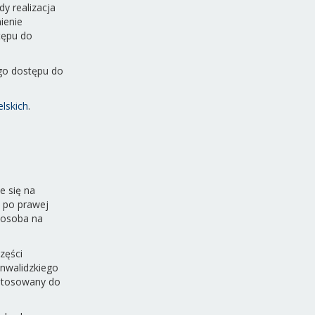
y realizacja
ienie
tępu do
ego dostępu do
lskich
.
e się na
ę po prawej
 osoba na
zęści
nwalidzkiego
ystosowany do