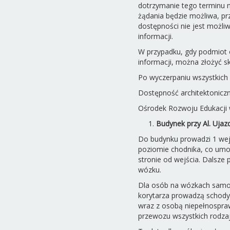
dotrzymanie tego terminu ni
żądania będzie możliwa, prz
dostępności nie jest możl
informacji.
W przypadku, gdy podmiot o
informacji, można złożyć sk
Po wyczerpaniu wszystkich
Dostępność architektonic
Ośrodek Rozwoju Edukacji w
Budynek przy Al. Uja
Do budynku prowadzi 1 wejś
poziomie chodnika, co umoż
stronie od wejścia. Dalsze
wózku.
Dla osób na wózkach samodz
korytarza prowadzą schody
wraz z osobą niepełnospra
przewozu wszystkich rodza