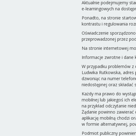
Aktualnie podejmujemy sta
e-learningowych na dostępn
Ponadto, na stronie starto
kontrastu i regulowania roz
Oświadczenie sporządzono 
przeprowadzonej przez pod
Na stronie internetowej m
Informacje zwrotne i dane
W przypadku problemów z d
Ludwika Rutkowska, adres p
dzwoniąc na numer telefonu
niedostępnej oraz składać 
Każdy ma prawo do wystąpie
mobilnej lub jakiegoś ich 
na przykład odczytanie nie
Żądanie powinno zawierać d
aplikację mobilną chodzi o
w formie alternatywnej, pow
Podmiot publiczny powinien z