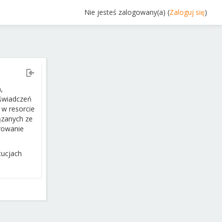
Nie jesteś zalogowany(a) (
Zaloguj się
)
,
oświadczeń
w resorcie
ązanych ze
rowanie
tucjach