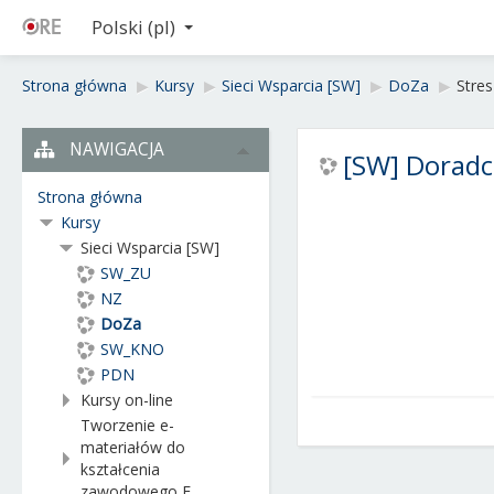
Polski ‎(pl)‎
Strona główna
▶︎
Kursy
▶︎
Sieci Wsparcia [SW]
▶︎
DoZa
▶︎
Stres
NAWIGACJA
[SW] Dorad
Strona główna
Kursy
Sieci Wsparcia [SW]
SW_ZU
NZ
DoZa
SW_KNO
PDN
Kursy on-line
Tworzenie e-
materiałów do
kształcenia
zawodowego E...