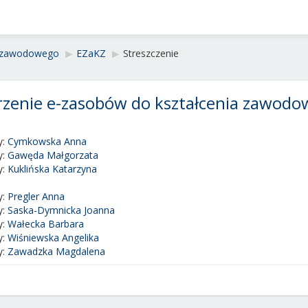
a zawodowego
▶︎
EZaKZ
▶︎
Streszczenie
zenie e-zasobów do kształcenia zawod
y:
Cymkowska Anna
y:
Gawęda Małgorzata
y:
Kuklińska Katarzyna
y:
Pregler Anna
y:
Saska-Dymnicka Joanna
y:
Wałecka Barbara
y:
Wiśniewska Angelika
y:
Zawadzka Magdalena