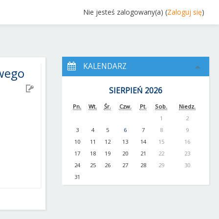
Nie jesteś zalogowany(a) (
Zaloguj się
)
KALENDARZ
owego
SIERPIEŃ 2026
Pn.
Wt.
Śr.
Czw.
Pt.
Sob.
Niedz.
1
2
3
4
5
6
7
8
9
10
11
12
13
14
15
16
17
18
19
20
21
22
23
24
25
26
27
28
29
30
31