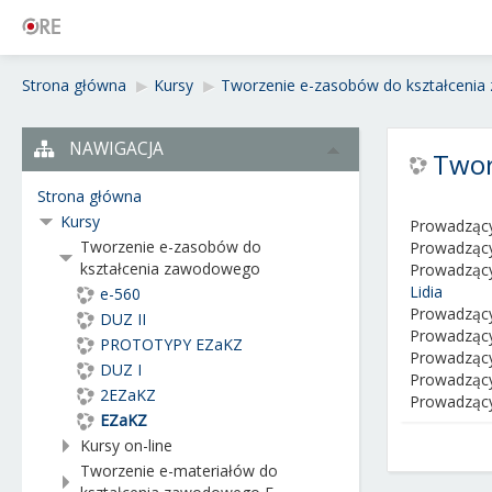
Strona główna
▶︎
Kursy
▶︎
Tworzenie e-zasobów do kształceni
NAWIGACJA
Twor
Strona główna
Kursy
Prowadząc
Tworzenie e-zasobów do
Prowadząc
kształcenia zawodowego
Prowadząc
Lidia
e-560
Prowadząc
DUZ II
Prowadząc
PROTOTYPY EZaKZ
Prowadząc
DUZ I
Prowadząc
2EZaKZ
Prowadząc
EZaKZ
Kursy on-line
Tworzenie e-materiałów do