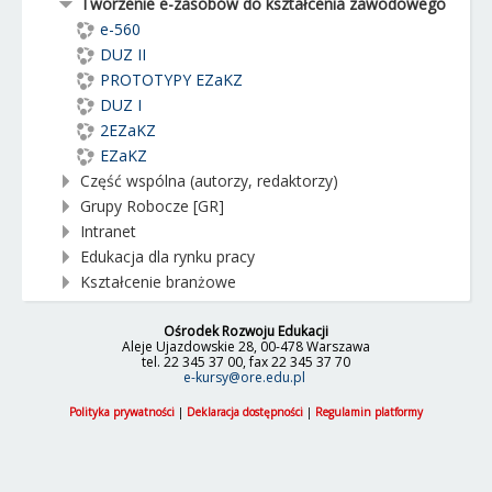
Tworzenie e-zasobów do kształcenia zawodowego
e-560
DUZ II
PROTOTYPY EZaKZ
DUZ I
2EZaKZ
EZaKZ
Część wspólna (autorzy, redaktorzy)
Grupy Robocze [GR]
Intranet
Edukacja dla rynku pracy
Kształcenie branżowe
Ośrodek Rozwoju Edukacji
Aleje Ujazdowskie 28, 00-478 Warszawa
tel. 22 345 37 00, fax 22 345 37 70
e-kursy@ore.edu.pl
Polityka prywatności
|
Deklaracja dostępności
|
Regulamin platformy