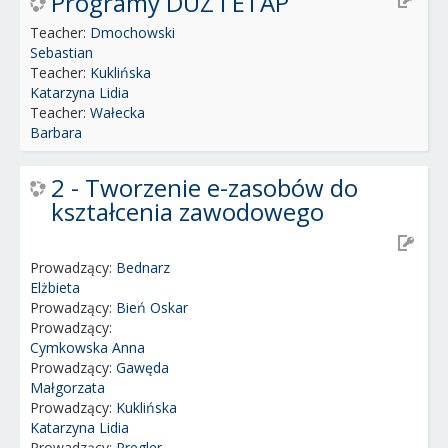
Programy DUZ I ETAP
Teacher:
Dmochowski
Sebastian
Teacher:
Kuklińska
Katarzyna Lidia
Teacher:
Wałecka
Barbara
2 - Tworzenie e-zasobów do
kształcenia zawodowego
Prowadzący:
Bednarz
Elżbieta
Prowadzący:
Bień Oskar
Prowadzący:
Cymkowska Anna
Prowadzący:
Gawęda
Małgorzata
Prowadzący:
Kuklińska
Katarzyna Lidia
Prowadzący:
Pregler